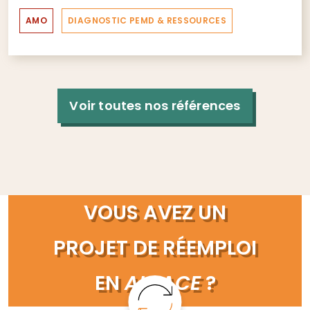
AMO
DIAGNOSTIC PEMD & RESSOURCES
Voir toutes nos références
VOUS AVEZ UN
PROJET DE RÉEMPLOI
EN
ALSACE
?