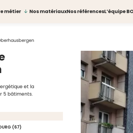
e métier
Nos matériaux
Nos références
L’équipe B
’Oberhausbergen
e
n
nergétique et la
ur 5 bâtiments.
OURG (67)